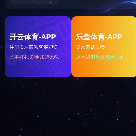
共25记录
推荐资讯
危废信息公告
仓库笼使用技巧：巧妙运用，提升仓储效率之美学
仓储笼：物流存储的实用选择
首页
产品分类
仓