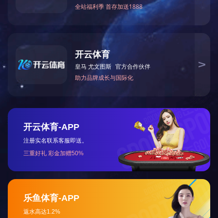
镀锌折叠仓储笼相关信息合集，赶紧收藏
镀锌折叠仓储笼一般是应用于物流行业，主要是用来运输货品的，这种
仓储笼可以保障货品在运输途中不受损坏，也可以节约储存空间，其实镀锌
折叠仓储笼的优势特点还有很多，如果大家想要了解，那么大家也不要担
心，因为接下来，就为大家详细的介绍一下有关镀锌折叠仓储笼的优势特
点。镀锌折...
共31记录
?上一页
1
2
3
下一页?
资讯中心
仓储笼价格
加工定做
星空·官方端网站登录入口-星空（中国）