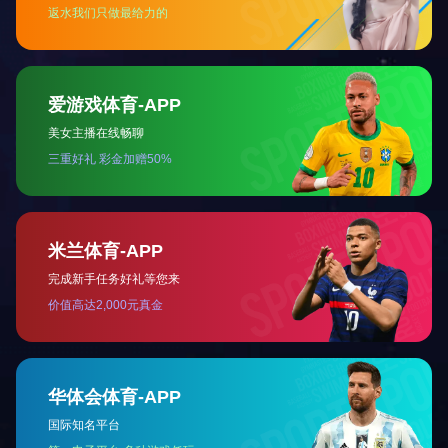
服务热线
0537-3684888
星空·官方端网站登录入口-星空（中国）
联系人：尚经理
手机：15550715159
Q Q：324348252
地址：济宁市兖州区小孟镇兴孟路1号
公司：星空·官方端网站登录入口-星空（中国） 地址：济宁市兖州区小孟镇
首页
产品分类
仓储笼价格
加工定做
兴孟路1号
联系人：尚经理 联系电话：0537-3684888
公司实力
走进金泰
网址：/
备案号：
鲁ICP备11005219号-1
营业执照公示
星空·官方端网站登录入口-星空（中国）
星空·官方端网站登录入口-星空（中国）是一家生产
仓储笼
,
星空·官方端网站登
录入口-星空（中国）
,
仓库笼
,蝴蝶笼,美固笼,铁皮周转箱,金属网箱的厂家