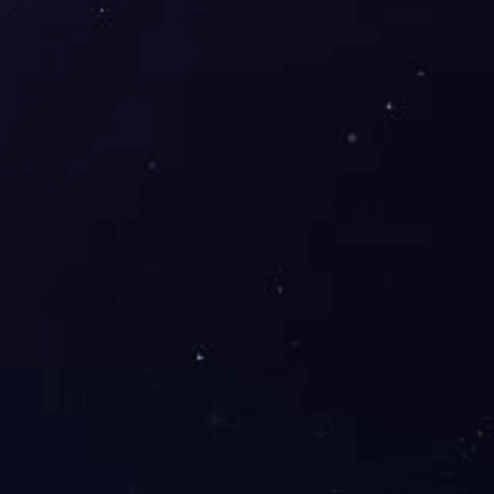
金属蝴蝶笼
带轮仓库笼
带盖仓库笼