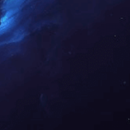
可折叠蝴蝶笼
移动式蝴蝶笼