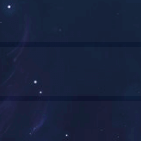
压铸铝合金阳极氧化
产品简介：
压铸铝合金阳极氧化的铝或其合金氧化，表面上形成氧化铝薄层，其
5～20微米，硬质阳极氧化膜可达60～200微米。压铸铝合金阳极氧化
或其合金，提高了其硬度和耐磨性，可达250～500千克／平方毫米，
耐热性，硬质阳极氧化膜熔点高达2320K，优良的绝缘性，耐击穿电
2000V，增强...
15550715159
咨询热线：