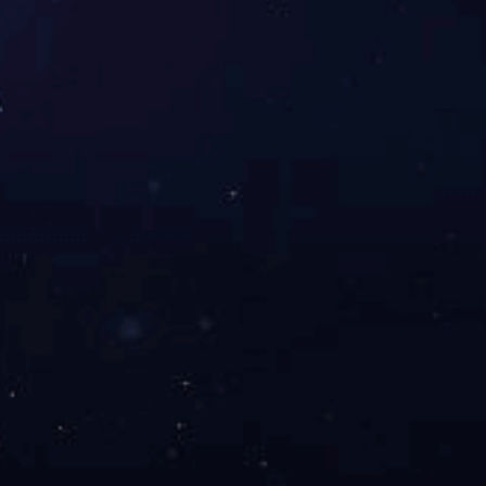
下一篇：
压铸铝阳
蝴蝶笼：仓储物流中的灵动之翼