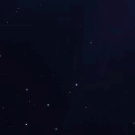
上一篇：
铝材阳极氧化
推荐资讯
危废信息公告