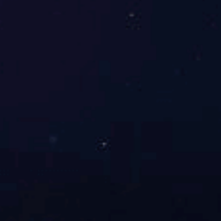
加工定做
热门产品推荐
带盖蝴蝶笼