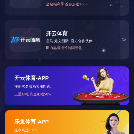
式和内倒式两种折叠方法，折叠后的体积只有组立时体积的
1/4-1/3，具有重量轻、占地少、组合方便等优点。已在各大连
锁超市、24小时便利店、大型配送中心、百货商场、轻工、服
装、家电、食品加工等闭环回路配送系统中广泛使用。对折式
折叠周转箱有400×300mm、600×400mm、650×440mm、
530×365mm四个系列10多种规格。和1210型国际标准、1208型
欧洲标准或1111型日本标准托盘配合，可实现机械化搬运，提
高了流通合理化、效率化，使用户储运成本大大降低。是一种
符合现代企业推行环保要求及零库存计划的新型产品。