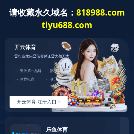
星空·官方端网站登
录入口-
生产加工各类仓储笼
堆叠平稳、装载能力大、可实现多层立体落高
全国热线
0537-3684888
首页
星空
Toggle
navigation
（中国）
当前位置：
网站首页
>
加工定做
>
星空·官方端网站登录
入口-星空（中国）VS折叠周转箱，区别何在？
星空·官方端网站登录入口-星空（中国）VS折